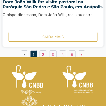
Dom João Wilk faz visita pastoral na
Paróquia São Pedro e São Paulo, em Anápolis
O bispo diocesano, Dom João Wilk, realizou entre...
SAIBA MAIS
<
1
2
3
4
5
>