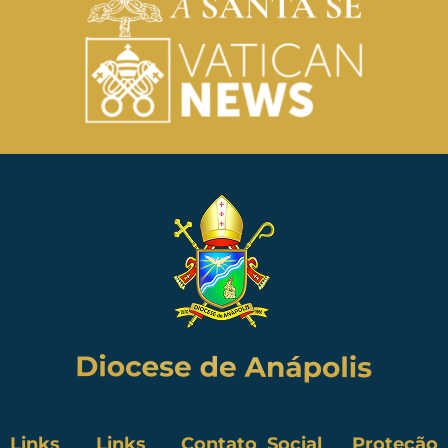
Links
Links
Contato
Social
Proteção