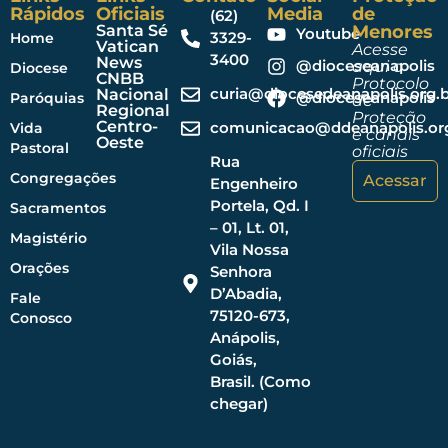
Rápidos
Oficiais
Media
de
(62)
Santa Sé
Menores
Youtube
3329-
Home
Vatican
Acesse
3400
News
@dioceseanapolis
aqui o
Diocese
CNBB
Protocolo
curia@diocesedeanapolis.org.b
Nacional
@dioceseanapolis
Paróquias
de
Regional
Proteção
Centro-
comunicacao@ddeanapolis.org
Vida
e canais
Oeste
Pastoral
oficiais
Rua
Congregações
Acessar
Engenheiro
Portela, Qd. I
Sacramentos
– 01, Lt. 01,
Magistério
Vila Nossa
Orações
Senhora
D’Abadia,
Fale
75120-673,
Conosco
Anápolis,
Goiás,
Brasil. (Como
chegar)