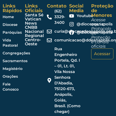
Links
Links
Contato
Social
Proteção
Rápidos
Oficiais
Media
de
(62)
Santa Sé
Menores
Youtube
3329-
Home
Vatican
Acesse
3400
News
@dioceseanapolis
aqui o
Diocese
CNBB
Protocolo
curia@diocesedeanapolis.org.b
Nacional
@dioceseanapolis
Paróquias
de
Regional
Proteção
Centro-
comunicacao@ddeanapolis.org
Vida
e canais
Oeste
Pastoral
oficiais
Rua
Congregações
Acessar
Engenheiro
Portela, Qd. I
Sacramentos
– 01, Lt. 01,
Magistério
Vila Nossa
Orações
Senhora
D’Abadia,
Fale
75120-673,
Conosco
Anápolis,
Goiás,
Brasil. (Como
chegar)