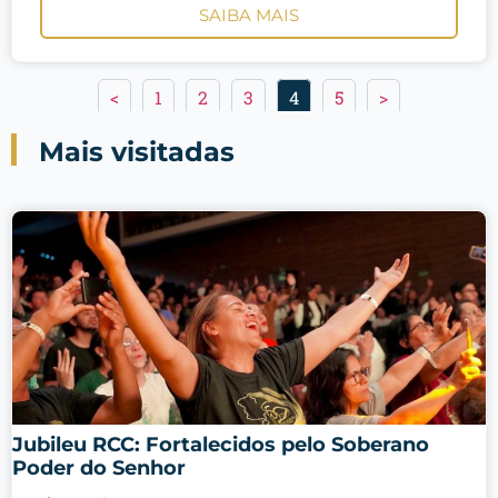
SAIBA MAIS
<
1
2
3
4
5
>
Mais visitadas
Jubileu RCC: Fortalecidos pelo Soberano
Poder do Senhor