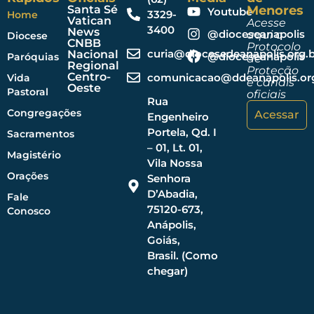
Santa Sé
Menores
Youtube
3329-
Home
Vatican
Acesse
3400
News
@dioceseanapolis
aqui o
Diocese
CNBB
Protocolo
curia@diocesedeanapolis.org.b
Nacional
@dioceseanapolis
Paróquias
de
Regional
Proteção
Centro-
comunicacao@ddeanapolis.org
Vida
e canais
Oeste
Pastoral
oficiais
Rua
Congregações
Acessar
Engenheiro
Portela, Qd. I
Sacramentos
– 01, Lt. 01,
Magistério
Vila Nossa
Orações
Senhora
D’Abadia,
Fale
75120-673,
Conosco
Anápolis,
Goiás,
Brasil. (Como
chegar)