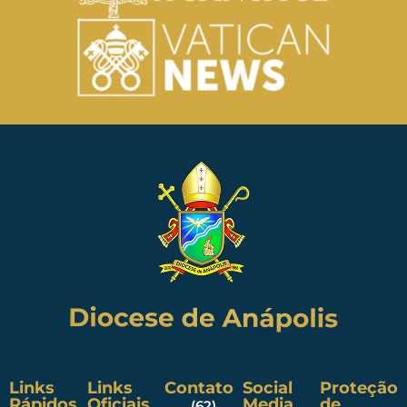
Links
Links
Contato
Social
Proteção
Rápidos
Oficiais
Media
de
(62)