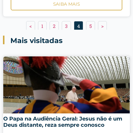
SAIBA MAIS
<
1
2
3
4
5
>
Mais visitadas
O Papa na Audiência Geral: Jesus não é um
Deus distante, reza sempre conosco