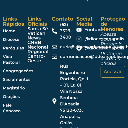
Links
Links
Contato
Social
Proteção
Rápidos
Oficiais
Media
de
(62)
Santa Sé
Menores
Youtube
3329-
Home
Vatican
Acesse
3400
News
@dioceseanapolis
aqui o
Diocese
CNBB
Protocolo
curia@diocesedeanapolis.org.b
Nacional
@dioceseanapolis
Paróquias
de
Regional
Proteção
Centro-
comunicacao@ddeanapolis.org
Vida
e canais
Oeste
Pastoral
oficiais
Rua
Congregações
Acessar
Engenheiro
Portela, Qd. I
Sacramentos
– 01, Lt. 01,
Magistério
Vila Nossa
Orações
Senhora
D’Abadia,
Fale
75120-673,
Conosco
Anápolis,
Goiás,