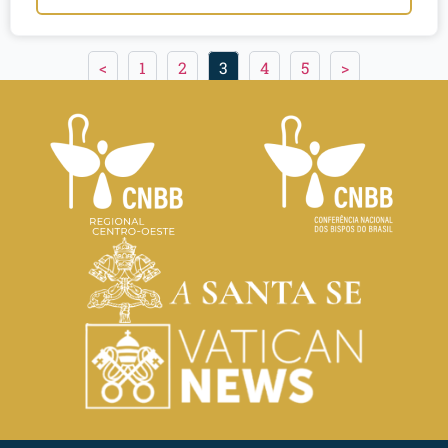
<
1
2
3
4
5
>