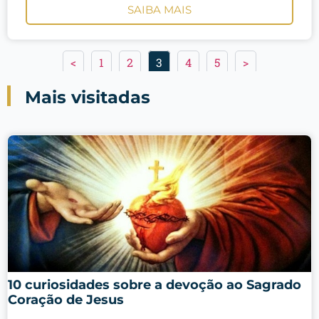
SAIBA MAIS
<
1
2
3
4
5
>
Mais visitadas
10 curiosidades sobre a devoção ao Sagrado
Coração de Jesus