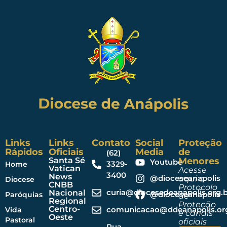
Links
Links
Contato
Social
Proteção
Rápidos
Oficiais
Media
de
(62)
Santa Sé
Menores
Youtube
3329-
Home
Vatican
Acesse
3400
News
@dioceseanapolis
aqui o
Diocese
CNBB
Protocolo
curia@diocesedeanapolis.org.b
Nacional
@dioceseanapolis
Paróquias
de
Regional
Proteção
Centro-
comunicacao@ddeanapolis.org
Vida
e canais
Oeste
Pastoral
oficiais
Rua