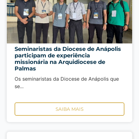
Seminaristas da Diocese de Anápolis
participam de experiência
missionária na Arquidiocese de
Palmas
Os seminaristas da Diocese de Anápolis que
se...
SAIBA MAIS