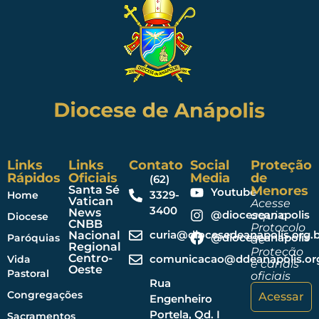
Links
Links
Contato
Social
Proteção
Rápidos
Oficiais
Media
de
(62)
Santa Sé
Menores
Youtube
3329-
Home
Vatican
Acesse
3400
News
@dioceseanapolis
aqui o
Diocese
CNBB
Protocolo
curia@diocesedeanapolis.org.b
Nacional
@dioceseanapolis
Paróquias
de
Regional
Proteção
Centro-
comunicacao@ddeanapolis.org
Vida
e canais
Oeste
Pastoral
oficiais
Rua
Congregações
Acessar
Engenheiro
Portela, Qd. I
Sacramentos