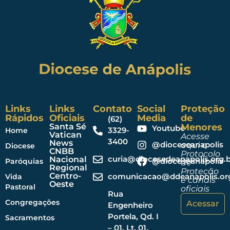
Links
Links
Contato
Social
Proteção
Rápidos
Oficiais
Media
de
(62)
Santa Sé
Menores
Youtube
3329-
Home
Vatican
Acesse
3400
News
@dioceseanapolis
aqui o
Diocese
CNBB
Protocolo
curia@diocesedeanapolis.org.b
Nacional
@dioceseanapolis
Paróquias
de
Regional
Proteção
Centro-
comunicacao@ddeanapolis.org
Vida
e canais
Oeste
Pastoral
oficiais
Rua
Congregações
Acessar
Engenheiro
Portela, Qd. I
Sacramentos
– 01, Lt. 01,