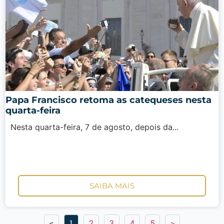
Papa Francisco retoma as catequeses nesta
quarta-feira
Nesta quarta-feira, 7 de agosto, depois da...
SAIBA MAIS
<
1
2
3
4
5
>