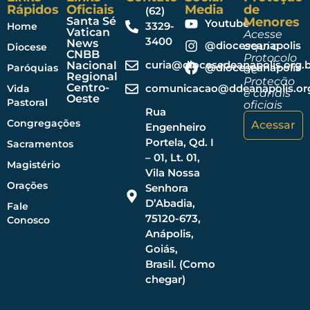
Rápidos
Oficiais
Media
de
(62)
Santa Sé
Menores
Youtube
3329-
Home
Vatican
Acesse
3400
News
@dioceseanapolis
aqui o
Diocese
CNBB
Protocolo
curia@diocesedeanapolis.org.b
Nacional
@dioceseanapolis
Paróquias
de
Regional
Proteção
Centro-
comunicacao@ddeanapolis.org
Vida
e canais
Oeste
Pastoral
oficiais
Rua
Congregações
Acessar
Engenheiro
Portela, Qd. I
Sacramentos
– 01, Lt. 01,
Magistério
Vila Nossa
Orações
Senhora
D’Abadia,
Fale
75120-673,
Conosco
Anápolis,
Goiás,
Brasil. (Como
chegar)