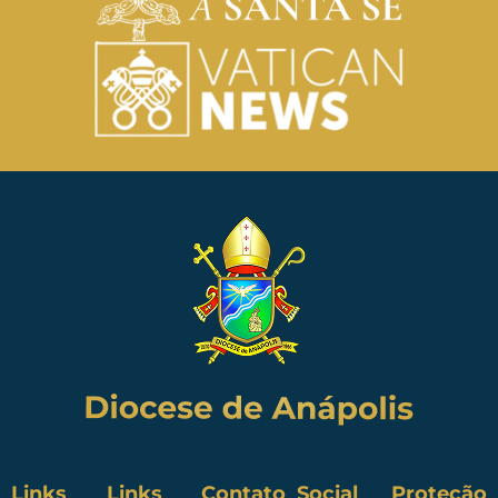
Links
Links
Contato
Social
Proteção