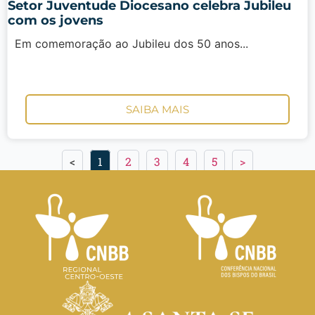
Setor Juventude Diocesano celebra Jubileu
com os jovens
Em comemoração ao Jubileu dos 50 anos...
SAIBA MAIS
<
1
2
3
4
5
>