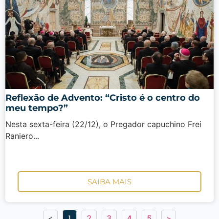
Reflexão de Advento: “Cristo é o centro do
meu tempo?”
Nesta sexta-feira (22/12), o Pregador capuchino Frei
Raniero...
SAIBA MAIS
<
1
2
3
4
5
>