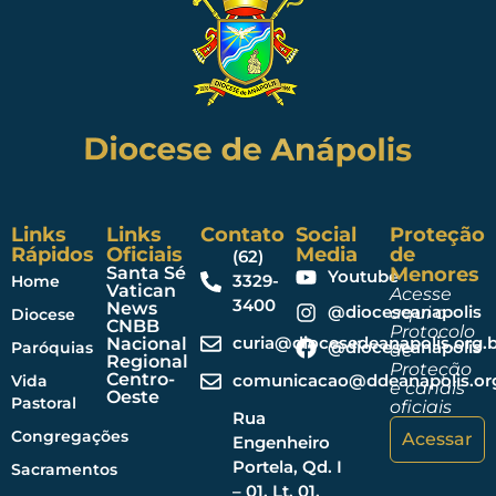
Links
Links
Contato
Social
Proteção
Rápidos
Oficiais
Media
de
(62)
Santa Sé
Menores
Youtube
3329-
Home
Vatican
Acesse
3400
News
@dioceseanapolis
aqui o
Diocese
CNBB
Protocolo
curia@diocesedeanapolis.org.b
Nacional
@dioceseanapolis
Paróquias
de
Regional
Proteção
Centro-
comunicacao@ddeanapolis.org
Vida
e canais
Oeste
Pastoral
oficiais
Rua
Congregações
Acessar
Engenheiro
Portela, Qd. I
Sacramentos
– 01, Lt. 01,