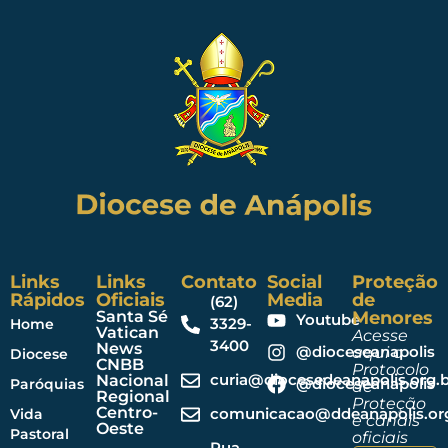
Links
Links
Contato
Social
Proteção
Rápidos
Oficiais
Media
de
(62)
Santa Sé
Menores
Youtube
3329-
Home
Vatican
Acesse
3400
News
@dioceseanapolis
aqui o
Diocese
CNBB
Protocolo
curia@diocesedeanapolis.org.b
Nacional
@dioceseanapolis
Paróquias
de
Regional
Proteção
Centro-
comunicacao@ddeanapolis.org
Vida
e canais
Oeste
Pastoral
oficiais
Rua