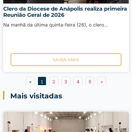
Clero da Diocese de Anápolis realiza primeira
Reunião Geral de 2026
Na manhã da última quinta-feira (26), o clero...
SAIBA MAIS
<
1
2
3
4
5
>
Mais visitadas