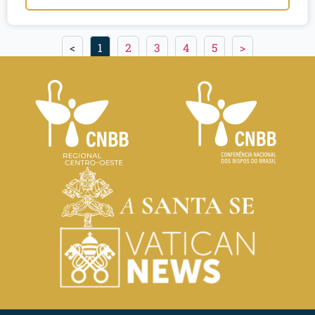
<
1
2
3
4
5
>