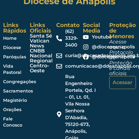
Links
Links
Contato
Social
Proteção
Rápidos
Oficiais
Media
de
(62)
Santa Sé
Menores
Youtube
3329-
Home
Vatican
Acesse
3400
News
@dioceseanapolis
aqui o
Diocese
CNBB
Protocolo
curia@diocesedeanapolis.org.b
Nacional
@dioceseanapolis
Paróquias
de
Regional
Proteção
Centro-
comunicacao@ddeanapolis.org
Vida
e canais
Oeste
Pastoral
oficiais
Rua
Congregações
Acessar
Engenheiro
Portela, Qd. I
Sacramentos
– 01, Lt. 01,
Magistério
Vila Nossa
Orações
Senhora
D’Abadia,
Fale
75120-673,
Conosco
Anápolis,
Goiás,