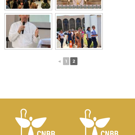
◄
1
2