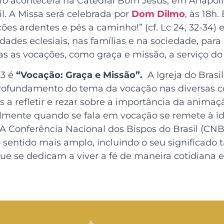
o acontecerá na Catedral Bom Jesus, em Anápolis
l. A Missa será celebrada por
Dom Dilmo
, às 18h
ões ardentes e pés a caminho!” (cf. Lc 24, 32-34)
dades eclesiais, nas famílias e na sociedade, pa
as as vocações, como graça e missão, a serviço do
23 é
“Vocação: Graça e Missão”.
A Igreja do Bras
profundamento do tema da vocação nas diversas c
aís a refletir e rezar sobre a importância da anima
almente quando se fala em vocação se remete à ide
. A Conferência Nacional dos Bispos do Brasil (C
entido mais amplo, incluindo o seu significado t
que se dedicam a viver a fé de maneira cotidiana