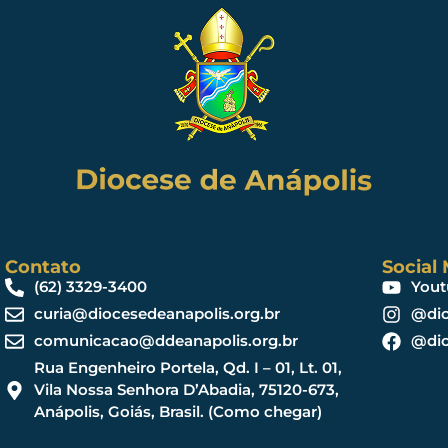
Contato
Social
(62) 3329-3400
Yout
curia@diocesedeanapolis.org.br
@dio
comunicacao@ddeanapolis.org.br
@dio
Rua Engenheiro Portela, Qd. I – 01, Lt. 01,
Vila Nossa Senhora D’Abadia, 75120-673,
Anápolis, Goiás, Brasil. (Como chegar)