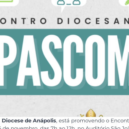
a
Diocese de Anápolis
, está promovendo o Encon
 de novembro, das 7h ao 12h, no Auditório São Joã