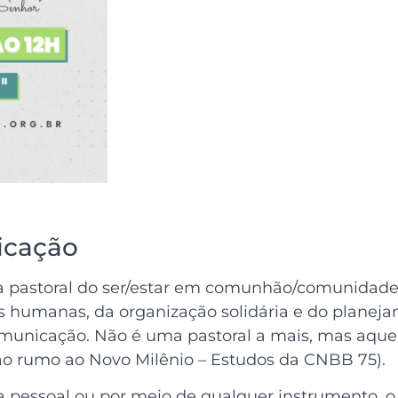
icação
 pastoral do ser/estar em comunhão/comunidade. 
ões humanas, da organização solidária e do plane
omunicação. Não é uma pastoral a mais, mas aquel
ção rumo ao Novo Milênio – Estudos da CNBB 75).
a pessoal ou por meio de qualquer instrumento, 