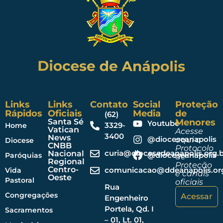
Links
Links
Contato
Social
Proteção
Rápidos
Oficiais
Media
de
(62)
Santa Sé
Menores
Youtube
3329-
Home
Vatican
Acesse
3400
News
@dioceseanapolis
aqui o
Diocese
CNBB
Protocolo
curia@diocesedeanapolis.org.b
Nacional
@dioceseanapolis
Paróquias
de
Regional
Proteção
Centro-
comunicacao@ddeanapolis.org
Vida
e canais
Oeste
Pastoral
oficiais
Rua
Congregações
Acessar
Engenheiro
Portela, Qd. I
Sacramentos
– 01, Lt. 01,