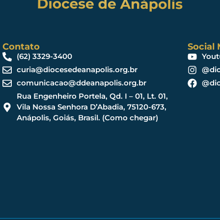
Contato
Social
(62) 3329-3400
Yout
curia@diocesedeanapolis.org.br
@dio
comunicacao@ddeanapolis.org.br
@dio
Rua Engenheiro Portela, Qd. I – 01, Lt. 01,
Vila Nossa Senhora D’Abadia, 75120-673,
Anápolis, Goiás, Brasil. (Como chegar)