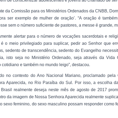
ém de conscientizar adolescentes e jovens ao chamado de servi
ente da Comissão para os Ministérios Ordenados da CNBB, Dom
ora ser exemplo de mulher de oração’. “A oração é també
se sem o número suficiente de pastores, a messe é grande, ma
amente alertar para o número de vocações sacerdotais e relig
é o meio privilegiado para suplicar, pedir ao Senhor que env
s, sedento de transcendência, sedento do Evangelho necessi
a, isto seja no Ministério Ordenado, seja através da Vida
do cotidiano e também no mundo leigo”, destacou.
do no contexto do Ano Nacional Mariano, proclamado pela
a Aparecida, no Rio Paraíba do Sul. Por isso, a escolha d
o Brasil realmente deseja neste mês de agosto de 2017 pro
o da imagem de Nossa Senhora Aparecida realmente suplicar 
o sexo feminino, do sexo masculino possam responder como fe