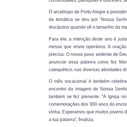
comunidades, paróquias e dioceses, al
O arcebispo de Porto Alegre e presid
da temática se deu por ‘Nossa Senh
discípulos quando vê o tamanho da mes
Para ele, a intenção deste ano é just
messe que envie operários. A oração 
precisa. O nosso povo sedento de Deu
anunciar essa palavra como fez Mari
catequético, nas diversas atividades 
O mês vocacional é também celebra
encontro da imagem de Nossa Senhor
também se fez presente. “A Igreja n
comemorações dos 300 anos do encontr
vinha. Esperamos que muitos jovens d
a tua palavra”, finaliza.