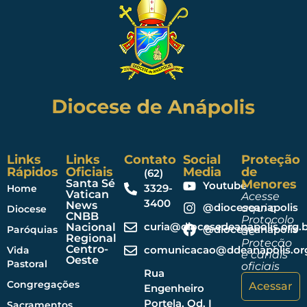
Links
Links
Contato
Social
Proteção
Rápidos
Oficiais
Media
de
(62)
Santa Sé
Menores
Youtube
3329-
Home
Vatican
Acesse
3400
News
@dioceseanapolis
aqui o
Diocese
CNBB
Protocolo
curia@diocesedeanapolis.org.b
Nacional
@dioceseanapolis
Paróquias
de
Regional
Proteção
Centro-
comunicacao@ddeanapolis.org
Vida
e canais
Oeste
Pastoral
oficiais
Rua
Congregações
Acessar
Engenheiro
Portela, Qd. I
Sacramentos