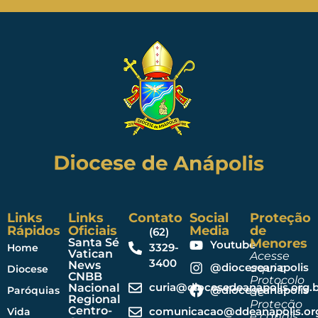
Links
Links
Contato
Social
Proteção
Rápidos
Oficiais
Media
de
(62)
Santa Sé
Menores
Youtube
3329-
Home
Vatican
Acesse
3400
News
@dioceseanapolis
aqui o
Diocese
CNBB
Protocolo
curia@diocesedeanapolis.org.b
Nacional
@dioceseanapolis
Paróquias
de
Regional
Proteção
Centro-
comunicacao@ddeanapolis.org
Vida
e canais