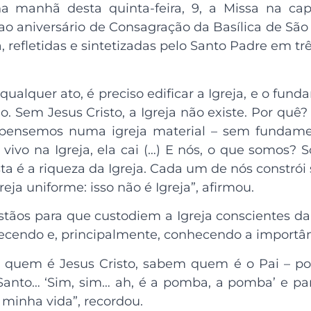
a manhã desta quinta-feira, 9, a Missa na ca
ao aniversário de Consagração da Basílica de São
a, refletidas e sintetizadas pelo Santo Padre em trê
ualquer ato, é preciso edificar a Igreja, e o fund
io. Sem Jesus Cristo, a Igreja não existe. Por q
 pensemos numa igreja material – sem fundamen
o vivo na Igreja, ela cai (…) E nós, o que somos? 
ta é a riqueza da Igreja. Cada um de nós constr
a uniforme: isso não é Igreja”, afirmou.
istãos para que custodiem a Igreja conscientes da
ecendo e, principalmente, conhecendo a importân
m quem é Jesus Cristo, sabem quem é o Pai – p
Santo… ‘Sim, sim… ah, é a pomba, a pomba’ e para
a minha vida”, recordou.