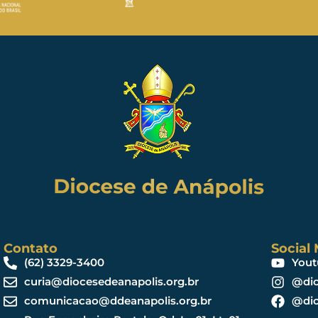
Contato
Social
(62) 3329-3400
Yout
curia@diocesedeanapolis.org.br
@dio
comunicacao@ddeanapolis.org.br
@dio