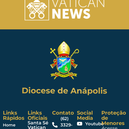
Links
Links
Contato
Social
Proteção
Rápidos
Oficiais
Media
de
(62)
Santa Sé
Menores
Youtube
3329-
Home
Vatican
Acesse