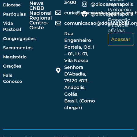
3400
News
@dioceseanapolis
aqui o
Diocese
CNBB
Protocolo
curia@diocesedeanapolis.org.b
Nacional
@dioceseanapolis
Paróquias
de
Regional
Proteção
Centro-
comunicacao@ddeanapolis.org
Vida
e canais
Oeste
Pastoral
oficiais
Rua
Congregações
Acessar
Engenheiro
Portela, Qd. I
Sacramentos
– 01, Lt. 01,
Magistério
Vila Nossa
Orações
Senhora
D’Abadia,
Fale
75120-673,
Conosco
Anápolis,
Goiás,
Brasil. (Como
chegar)