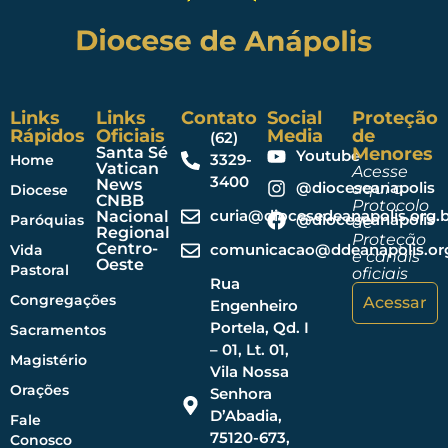
Links
Links
Contato
Social
Proteção
Rápidos
Oficiais
Media
de
(62)
Santa Sé
Menores
Youtube
3329-
Home
Vatican
Acesse
3400
News
@dioceseanapolis
aqui o
Diocese
CNBB
Protocolo
curia@diocesedeanapolis.org.b
Nacional
@dioceseanapolis
Paróquias
de
Regional
Proteção
Centro-
comunicacao@ddeanapolis.org
Vida
e canais
Oeste
Pastoral
oficiais
Rua
Congregações
Acessar
Engenheiro
Portela, Qd. I
Sacramentos
– 01, Lt. 01,
Magistério
Vila Nossa
Orações
Senhora
D’Abadia,
Fale
75120-673,
Conosco