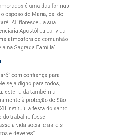
 namorados é uma das formas
 o esposo de Maria, pai de
aré. Ali floresceu a sua
enciaria Apostólica convida
mesma atmosfera de comunhão
via na Sagrada Família”.
o
zaré” com confiança para
le seja digno para todos,
ia, estendida também a
anamente à proteção de São
II instituiu a festa do santo
e do trabalho fosse
se a vida social e as leis,
tos e deveres”.