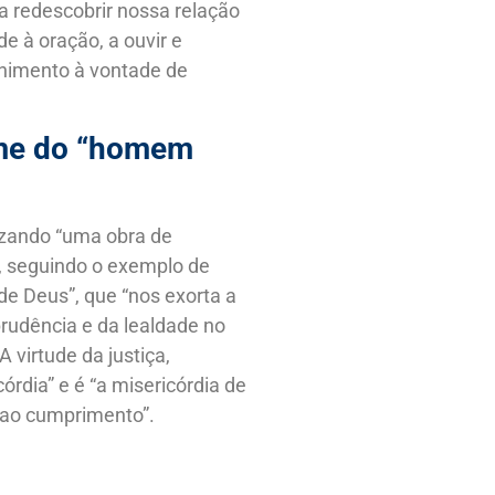
 “a redescobrir nossa relação
ade à oração, a ouvir e
nimento à vontade de
ome do “homem
lizando “uma obra de
l”, seguindo o exemplo de
 de Deus”, que “nos exorta a
 prudência e da lealdade no
virtude da justiça,
córdia” e é “a misericórdia de
a ao cumprimento”.