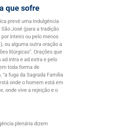
a que sofre
lica prevê uma Indulgência
a São José (para a tradição
, por inteiro ou pelo menos
a), ou alguma outra oração a
ões litúrgicas”. Orações que
 ad intra e ad extra e pelo
frem toda forma de
o, “a fuga da Sagrada Família
 está onde o homem está em
e, onde vive a rejeição e o
gência plenária dizem