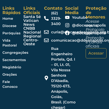
Links
Links
Contato
Social
Proteção
Rápidos
Oficiais
Media
de
(62)
Santa Sé
Menores
Youtube
3329-
Home
Vatican
Acesse
3400
News
@dioceseanapolis
aqui o
Diocese
CNBB
Protocolo
curia@diocesedeanapolis.org.b
Nacional
@dioceseanapolis
Paróquias
de
Regional
Proteção
Centro-
comunicacao@ddeanapolis.org
Vida
e canais
Oeste
Pastoral
oficiais
Rua
Congregações
Acessar
Engenheiro
Portela, Qd. I
Sacramentos
– 01, Lt. 01,
Magistério
Vila Nossa
Orações
Senhora
D’Abadia,
Fale
75120-673,
Conosco
Anápolis,
Goiás,
Brasil. (Como
chegar)