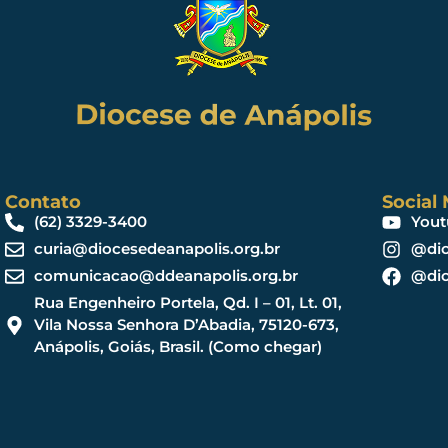
Contato
Social
(62) 3329-3400
Yout
curia@diocesedeanapolis.org.br
@dio
comunicacao@ddeanapolis.org.br
@dio
Rua Engenheiro Portela, Qd. I – 01, Lt. 01,
Vila Nossa Senhora D’Abadia, 75120-673,
Anápolis, Goiás, Brasil. (Como chegar)