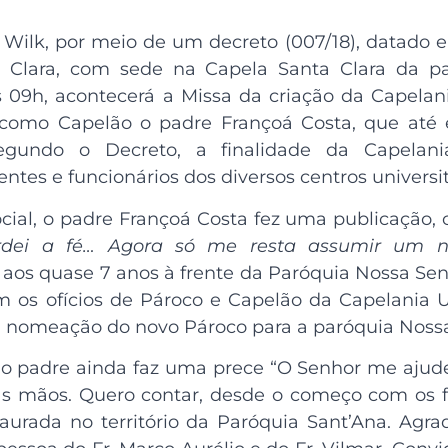
Wilk, por meio de um decreto (007/18), datado em
ta Clara, com sede na Capela Santa Clara da p
 09h, acontecerá a Missa da criação da Capelania
 como Capelão o padre Françoá Costa, que até 
egundo o Decreto, a finalidade da Capelan
centes e funcionários dos diversos centros universi
cial, o padre Françoá Costa fez uma publicação, 
dei a fé… Agora só me resta assumir um no
aos quase 7 anos à frente da Paróquia Nossa Sen
 os ofícios de Pároco e Capelão da Capelania U
a nomeação do novo Pároco para a paróquia Nossa
 o padre ainda faz uma prece “O Senhor me ajud
s mãos. Quero contar, desde o começo com os fi
taurada no território da Paróquia Sant’Ana. Agr