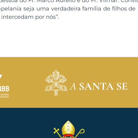
pessoa do Fr. Marco Aurélio e do Fr. Vilmar. Conv
pelania seja uma verdadeira família de filhos de
, intercedam por nós”.