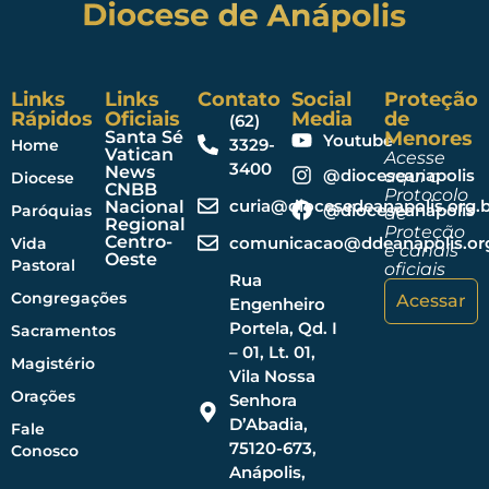
Links
Links
Contato
Social
Proteção
Rápidos
Oficiais
Media
de
(62)
Santa Sé
Menores
Youtube
3329-
Home
Vatican
Acesse
3400
News
@dioceseanapolis
aqui o
Diocese
CNBB
Protocolo
curia@diocesedeanapolis.org.b
Nacional
@dioceseanapolis
Paróquias
de
Regional
Proteção
Centro-
comunicacao@ddeanapolis.org
Vida
e canais
Oeste
Pastoral
oficiais
Rua
Congregações
Acessar
Engenheiro
Portela, Qd. I
Sacramentos
– 01, Lt. 01,
Magistério
Vila Nossa
Orações
Senhora
D’Abadia,
Fale
75120-673,
Conosco
Anápolis,