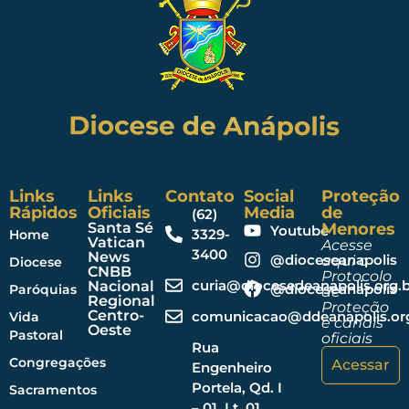
Links
Links
Contato
Social
Proteção
Rápidos
Oficiais
Media
de
(62)
Santa Sé
Menores
Youtube
3329-
Home
Vatican
Acesse
3400
News
@dioceseanapolis
aqui o
Diocese
CNBB
Protocolo
curia@diocesedeanapolis.org.b
Nacional
@dioceseanapolis
Paróquias
de
Regional
Proteção
Centro-
comunicacao@ddeanapolis.org
Vida
e canais
Oeste
Pastoral
oficiais
Rua
Congregações
Acessar
Engenheiro
Portela, Qd. I
Sacramentos
– 01, Lt. 01,