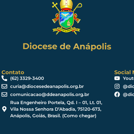
Contato
Social
(62) 3329-3400
Yout
curia@diocesedeanapolis.org.br
@dio
comunicacao@ddeanapolis.org.br
@dio
Rua Engenheiro Portela, Qd. I – 01, Lt. 01,
Vila Nossa Senhora D’Abadia, 75120-673,
Anápolis, Goiás, Brasil. (Como chegar)