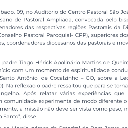
do, 09, no Auditório do Centro Pastoral São João
sano de Pastoral Ampliada, convocada pelo bis
enadores das respectivas regiões Pastorais da Di
selho Pastoral Paroquial- CPP), superiores dos r
es, coordenadores diocesanos das pastorais e mo
o padre Tiago Hérick Apolinário Martins de Queir
início com um momento de espiritualidade conduz
Santo Antônio, de Cocalzinho – GO, sobre a Le
0). Na reflexão o padre ressaltou que para se torn
ngelho. Após relatar várias experiências que 
m comunidade experimenta de modo diferente o 
semente, a missão não deve ser vista como peso, 
 Santo”, disse.