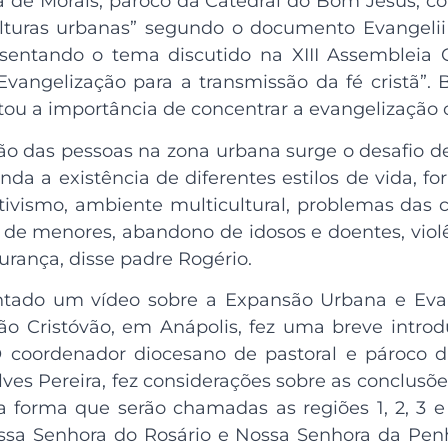
va de Morais, pároco da Catedral do Bom Jesus, 
lturas urbanas” segundo o documento Evangelii
entando o tema discutido na XIII Assembleia G
Evangelização para a transmissão da fé cristã”.
tou a importância de concentrar a evangelização 
o das pessoas na zona urbana surge o desafio de
nda a existência de diferentes estilos de vida, f
ativismo, ambiente multicultural, problemas das c
 de menores, abandono de idosos e doentes, violên
urança, disse padre Rogério.
entado um vídeo sobre a Expansão Urbana e Evan
São Cristóvão, em Anápolis, fez uma breve intro
 coordenador diocesano de pastoral e pároco 
ves Pereira, fez considerações sobre as conclus
a forma que serão chamadas as regiões 1, 2, 3 e 
ssa Senhora do Rosário e Nossa Senhora da Penh