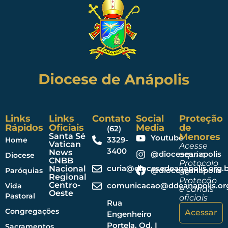
Links
Links
Contato
Social
Proteção
Rápidos
Oficiais
Media
de
(62)
Santa Sé
Menores
Youtube
3329-
Home
Vatican
Acesse
3400
News
@dioceseanapolis
aqui o
Diocese
CNBB
Protocolo
curia@diocesedeanapolis.org.b
Nacional
@dioceseanapolis
Paróquias
de
Regional
Proteção
Centro-
comunicacao@ddeanapolis.org
Vida
e canais
Oeste
Pastoral
oficiais
Rua
Congregações
Acessar
Engenheiro
Portela, Qd. I
Sacramentos