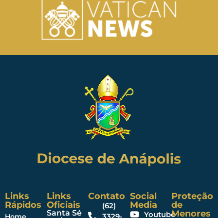
Links
Links
Contato
Social
Proteção
Rápidos
Oficiais
Media
de
(62)
Santa Sé
Menores
Youtube
3329-
Home