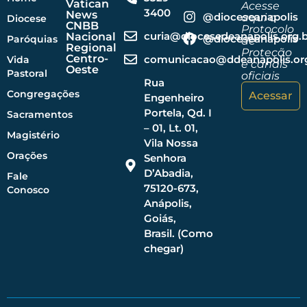
Vatican
Acesse
3400
News
@dioceseanapolis
aqui o
Diocese
CNBB
Protocolo
curia@diocesedeanapolis.org.b
Nacional
@dioceseanapolis
Paróquias
de
Regional
Proteção
Centro-
comunicacao@ddeanapolis.org
Vida
e canais
Oeste
Pastoral
oficiais
Rua
Congregações
Acessar
Engenheiro
Portela, Qd. I
Sacramentos
– 01, Lt. 01,
Magistério
Vila Nossa
Orações
Senhora
D’Abadia,
Fale
75120-673,
Conosco
Anápolis,
Goiás,
Brasil. (Como
chegar)