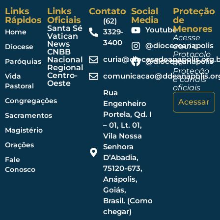
Links
Links
Contato
Social
Proteção
Rápidos
Oficiais
Media
de
(62)
Santa Sé
Menores
Youtube
3329-
Home
Vatican
Acesse
3400
News
@dioceseanapolis
aqui o
Diocese
CNBB
Protocolo
curia@diocesedeanapolis.org.b
Nacional
@dioceseanapolis
Paróquias
de
Regional
Proteção
Centro-
comunicacao@ddeanapolis.org
Vida
e canais
Oeste
Pastoral
oficiais
Rua
Congregações
Acessar
Engenheiro
Portela, Qd. I
Sacramentos
– 01, Lt. 01,
Magistério
Vila Nossa
Orações
Senhora
D’Abadia,
Fale
75120-673,
Conosco
Anápolis,
Goiás,
Brasil. (Como
chegar)