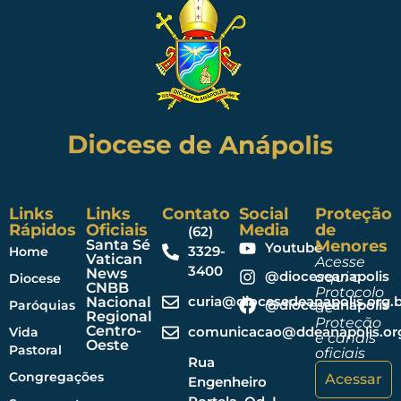
Links
Links
Contato
Social
Proteção
Rápidos
Oficiais
Media
de
(62)
Santa Sé
Menores
Youtube
3329-
Home
Vatican
Acesse
3400
News
@dioceseanapolis
aqui o
Diocese
CNBB
Protocolo
curia@diocesedeanapolis.org.b
Nacional
@dioceseanapolis
Paróquias
de
Regional
Proteção
Centro-
comunicacao@ddeanapolis.org
Vida
e canais
Oeste
Pastoral
oficiais
Rua
Congregações
Acessar
Engenheiro