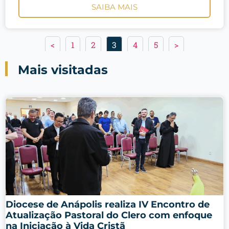
SAIBA MAIS
<
1
2
3
4
5
>
Mais visitadas
Diocese de Anápolis realiza IV Encontro de
Atualização Pastoral do Clero com enfoque
na Iniciação à Vida Cristã