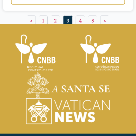
<
1
2
3
4
5
>