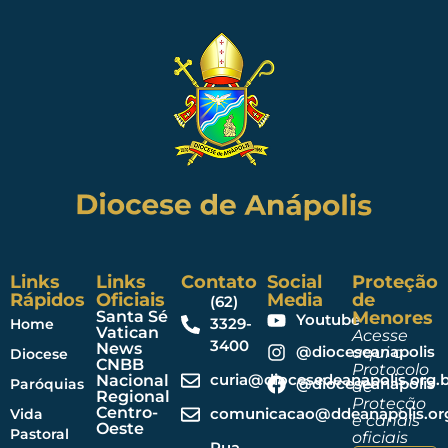
Links
Links
Contato
Social
Proteção
Rápidos
Oficiais
Media
de
(62)
Santa Sé
Menores
Youtube
3329-
Home
Vatican
Acesse
3400
News
@dioceseanapolis
aqui o
Diocese
CNBB
Protocolo
curia@diocesedeanapolis.org.b
Nacional
@dioceseanapolis
Paróquias
de
Regional
Proteção
Centro-
comunicacao@ddeanapolis.org
Vida
e canais
Oeste
Pastoral
oficiais
Rua