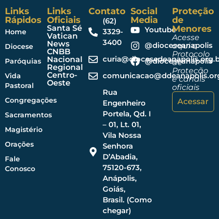
Links
Links
Contato
Social
Proteção
Rápidos
Oficiais
Media
de
(62)
Santa Sé
Menores
Youtube
3329-
Home
Vatican
Acesse
3400
News
@dioceseanapolis
aqui o
Diocese
CNBB
Protocolo
curia@diocesedeanapolis.org.b
Nacional
@dioceseanapolis
Paróquias
de
Regional
Proteção
Centro-
comunicacao@ddeanapolis.org
Vida
e canais
Oeste
Pastoral
oficiais
Rua
Congregações
Acessar
Engenheiro
Portela, Qd. I
Sacramentos
– 01, Lt. 01,
Magistério
Vila Nossa
Orações
Senhora
D’Abadia,
Fale
75120-673,
Conosco
Anápolis,
Goiás,
Brasil. (Como
chegar)