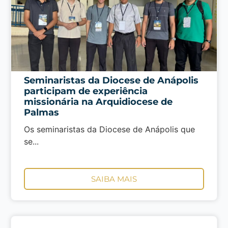
Seminaristas da Diocese de Anápolis
participam de experiência
missionária na Arquidiocese de
Palmas
Os seminaristas da Diocese de Anápolis que
se...
SAIBA MAIS