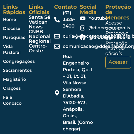
Links
Links
Contato
Social
Proteção
Rápidos
Oficiais
Media
de
(62)
Santa Sé
Menores
Youtube
3329-
Home
Vatican
Acesse
3400
News
@dioceseanapolis
aqui o
Diocese
CNBB
Protocolo
curia@diocesedeanapolis.org.b
Nacional
@dioceseanapolis
Paróquias
de
Regional
Proteção
Centro-
comunicacao@ddeanapolis.org
Vida
e canais
Oeste
Pastoral
oficiais
Rua
Congregações
Acessar
Engenheiro
Portela, Qd. I
Sacramentos
– 01, Lt. 01,
Magistério
Vila Nossa
Orações
Senhora
D’Abadia,
Fale
75120-673,
Conosco
Anápolis,
Goiás,
Brasil. (Como
chegar)