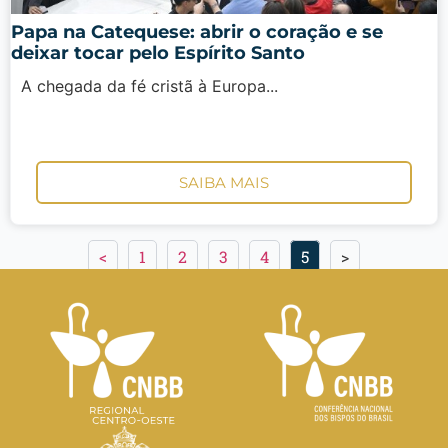
Papa na Catequese: abrir o coração e se
deixar tocar pelo Espírito Santo
A chegada da fé cristã à Europa...
SAIBA MAIS
<
1
2
3
4
5
>