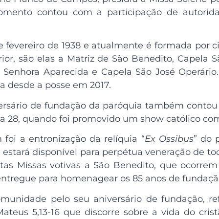
omento contou com a participação de autoridade
e fevereiro de 1938 e atualmente é formada por 
rior, são elas a Matriz de São Benedito, Capela 
 Senhora Aparecida e Capela São José Operário.
ia desde a posse em 2017.
ersário de fundação da paróquia também conto
dia 28, quando foi promovido um show católico co
foi a entronização da relíquia “
Ex Ossibus
” do 
la estará disponível para perpétua veneração de 
tas Missas votivas a São Benedito, que ocorre
entregue para homenagear os 85 anos de fundaçã
nidade pelo seu aniversário de fundação, refle
ateus 5,13-16 que discorre sobre a vida do crist