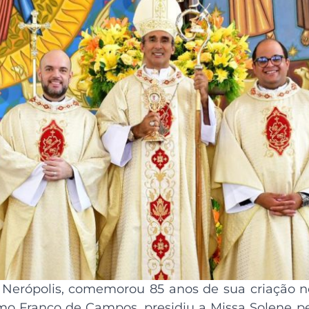
Nerópolis, comemorou 85 anos de sua criação n
lmo Franco de Campos, presidiu a Missa Solene p