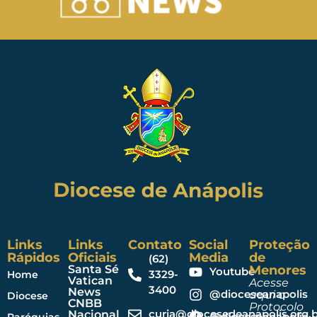
Links
Links
Contato
Social
Proteção
Rápidos
Oficiais
Media
de
(62)
Santa Sé
Menores
Youtube
3329-
Home
Vatican
Acesse
3400
News
@dioceseanapolis
aqui o
Diocese
CNBB
Protocolo
curia@diocesedeanapolis.org.b
Nacional
@dioceseanapolis