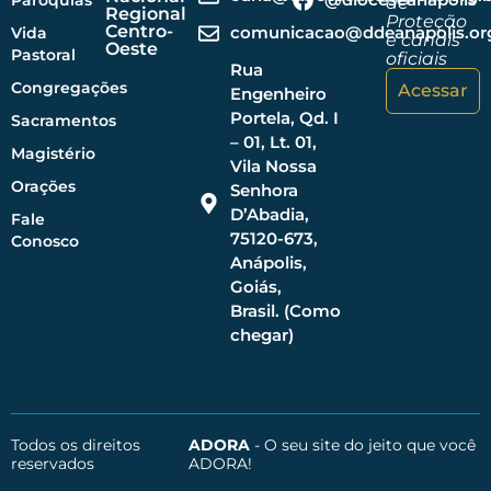
Paróquias
de
Regional
Proteção
Centro-
comunicacao@ddeanapolis.org
Vida
e canais
Oeste
Pastoral
oficiais
Rua
Congregações
Acessar
Engenheiro
Portela, Qd. I
Sacramentos
– 01, Lt. 01,
Magistério
Vila Nossa
Orações
Senhora
D’Abadia,
Fale
75120-673,
Conosco
Anápolis,
Goiás,
Brasil. (Como
chegar)
Todos os direitos
ADORA
- O seu site do jeito que você
reservados
ADORA!