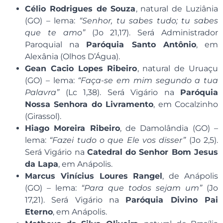
Célio Rodrigues de Souza
, natural de Luziânia
(GO) – lema:
“Senhor, tu sabes tudo; tu sabes
que te amo”
(Jo 21,17). Será Administrador
Paroquial na
Paróquia Santo Antônio
, em
Alexânia (Olhos D’Água).
Gean Cacio Lopes Ribeiro
, natural de Uruaçu
(GO) – lema:
“Faça-se em mim segundo a tua
Palavra”
(Lc 1,38). Será Vigário na
Paróquia
Nossa Senhora do Livramento
, em Cocalzinho
(Girassol).
Hiago Moreira Ribeiro
, de Damolândia (GO) –
lema:
“Fazei tudo o que Ele vos disser”
(Jo 2,5).
Será Vigário na
Catedral do Senhor Bom Jesus
da Lapa
, em Anápolis.
Marcus Vinícius Loures Rangel
, de Anápolis
(GO) – lema:
“Para que todos sejam um”
(Jo
17,21). Será Vigário na
Paróquia Divino Pai
Eterno
, em Anápolis.