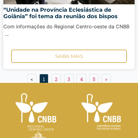
“Unidade na Província Eclesiástica de
Goiânia” foi tema da reunião dos bispos
Com informações do Regional Centro-oeste da CNBB
...
SAIBA MAIS
<
1
2
3
4
5
>