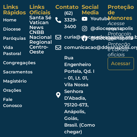
Links
Links
Contato
Social
Proteção
Rápidos
Oficiais
Media
de
(62)
Santa Sé
Menores
Youtube
3329-
Home
Vatican
Acesse
3400
News
@dioceseanapolis
aqui o
Diocese
CNBB
Protocolo
curia@diocesedeanapolis.org.b
Nacional
@dioceseanapolis
Paróquias
de
Regional
Proteção
Centro-
comunicacao@ddeanapolis.org
Vida
e canais
Oeste
Pastoral
oficiais
Rua
Congregações
Acessar
Engenheiro
Portela, Qd. I
Sacramentos
– 01, Lt. 01,
Magistério
Vila Nossa
Orações
Senhora
D’Abadia,
Fale
75120-673,
Conosco
Anápolis,
Goiás,
Brasil. (Como
chegar)