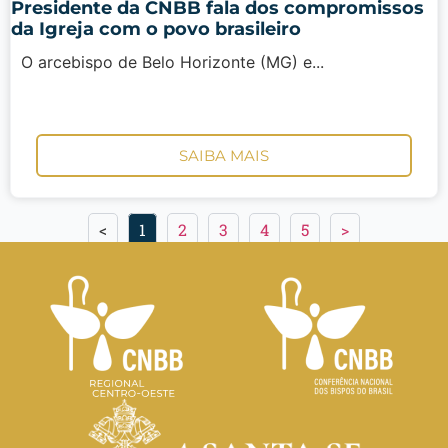
Presidente da CNBB fala dos compromissos
da Igreja com o povo brasileiro
O arcebispo de Belo Horizonte (MG) e...
SAIBA MAIS
<
1
2
3
4
5
>