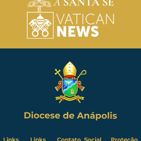
Links
Links
Contato
Social
Proteção