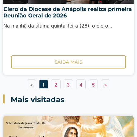
Clero da Diocese de Anápolis realiza primeira
Reunião Geral de 2026
Na manhã da última quinta-feira (26), o clero...
SAIBA MAIS
<
1
2
3
4
5
>
Mais visitadas