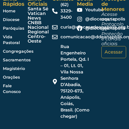
Rápidos
Oficiais
Media
de
(62)
Santa Sé
Menores
Youtube
3329-
Home
Vatican
Acesse
3400
News
@dioceseanapolis
aqui o
Diocese
CNBB
Protocolo
curia@diocesedeanapolis.org.b
Nacional
@dioceseanapolis
Paróquias
de
Regional
Proteção
Centro-
comunicacao@ddeanapolis.org
Vida
e canais
Oeste
Pastoral
oficiais
Rua
Congregações
Acessar
Engenheiro
Portela, Qd. I
Sacramentos
– 01, Lt. 01,
Magistério
Vila Nossa
Orações
Senhora
D’Abadia,
Fale
75120-673,
Conosco
Anápolis,
Goiás,
Brasil. (Como
chegar)