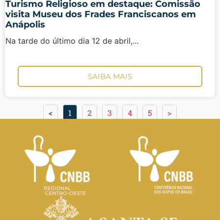
Turismo Religioso em destaque: Comissão
visita Museu dos Frades Franciscanos em
Anápolis
Na tarde do último dia 12 de abril,...
SAIBA MAIS
<
1
2
3
4
5
>