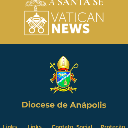
Links
Links
Contato
Social
Proteção