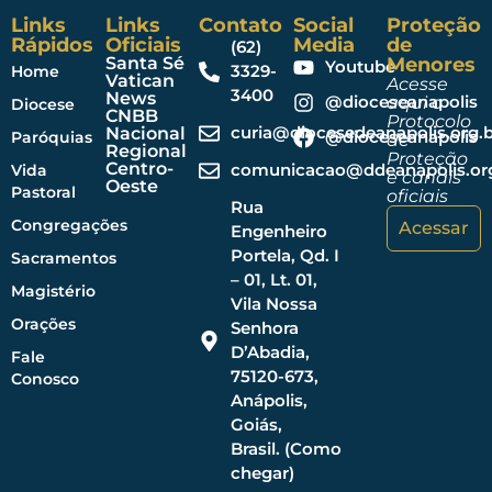
Links
Links
Contato
Social
Proteção
Rápidos
Oficiais
Media
de
(62)
Santa Sé
Menores
Youtube
3329-
Home
Vatican
Acesse
3400
News
@dioceseanapolis
aqui o
Diocese
CNBB
Protocolo
curia@diocesedeanapolis.org.b
Nacional
@dioceseanapolis
Paróquias
de
Regional
Proteção
Centro-
comunicacao@ddeanapolis.org
Vida
e canais
Oeste
Pastoral
oficiais
Rua
Congregações
Acessar
Engenheiro
Portela, Qd. I
Sacramentos
– 01, Lt. 01,
Magistério
Vila Nossa
Orações
Senhora
D’Abadia,
Fale
75120-673,
Conosco
Anápolis,
Goiás,
Brasil. (Como
chegar)