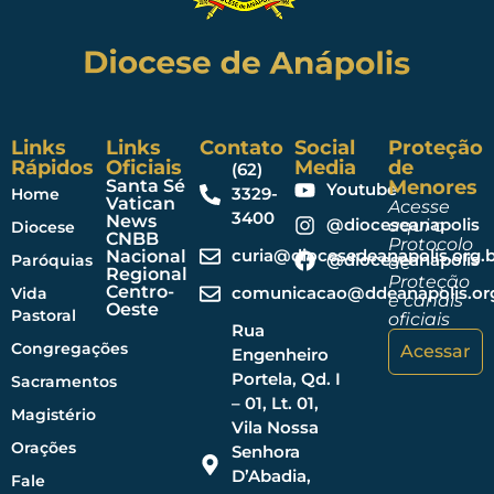
Links
Links
Contato
Social
Proteção
Rápidos
Oficiais
Media
de
(62)
Santa Sé
Menores
Youtube
3329-
Home
Vatican
Acesse
3400
News
@dioceseanapolis
aqui o
Diocese
CNBB
Protocolo
curia@diocesedeanapolis.org.b
Nacional
@dioceseanapolis
Paróquias
de
Regional
Proteção
Centro-
comunicacao@ddeanapolis.org
Vida
e canais
Oeste
Pastoral
oficiais
Rua
Congregações
Acessar
Engenheiro
Portela, Qd. I
Sacramentos
– 01, Lt. 01,
Magistério
Vila Nossa
Orações
Senhora
D’Abadia,
Fale