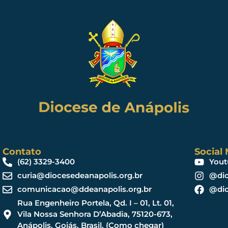
Contato
Social
(62) 3329-3400
Yout
curia@diocesedeanapolis.org.br
@dio
comunicacao@ddeanapolis.org.br
@dio
Rua Engenheiro Portela, Qd. I – 01, Lt. 01,
Vila Nossa Senhora D’Abadia, 75120-673,
Anápolis, Goiás, Brasil. (Como chegar)