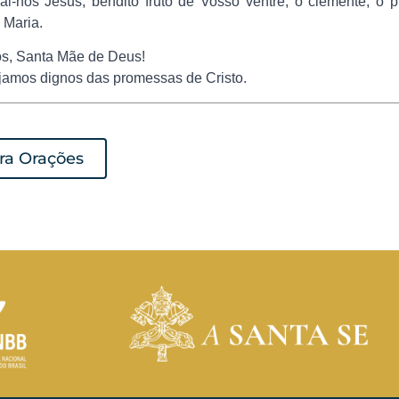
rai-nos Jesus, bendito fruto de Vosso ventre, ó clemente, ó 
 Maria.
ós, Santa Mãe de Deus!
jamos dignos das promessas de Cristo.
ara Orações