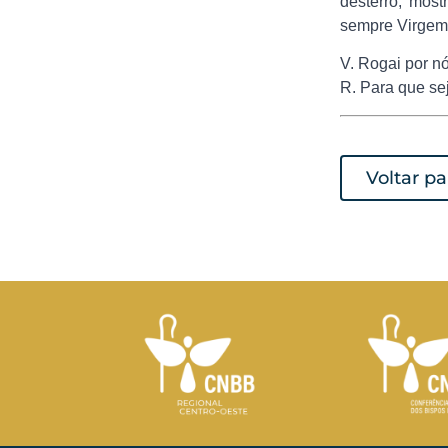
desterro, most
sempre Virgem
V. Rogai por n
R. Para que se
Voltar p