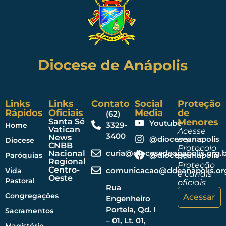
Links
Links
Contato
Social
Proteção
Rápidos
Oficiais
Media
de
(62)
Santa Sé
Menores
Youtube
3329-
Home
Vatican
Acesse
3400
News
@dioceseanapolis
aqui o
Diocese
CNBB
Protocolo
curia@diocesedeanapolis.org.b
Nacional
@dioceseanapolis
Paróquias
de
Regional
Proteção
Centro-
comunicacao@ddeanapolis.org
Vida
e canais
Oeste
Pastoral
oficiais
Rua
Congregações
Acessar
Engenheiro
Portela, Qd. I
Sacramentos
– 01, Lt. 01,
Magistério