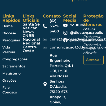
Links
Links
Contato
Social
Proteção
Rápidos
Oficiais
Media
de
(62)
Santa Sé
Menores
Youtube
3329-
Home
Vatican
Acesse
3400
News
@dioceseanapolis
aqui o
Diocese
CNBB
Protocolo
curia@diocesedeanapolis.org.b
Nacional
@dioceseanapolis
Paróquias
de
Regional
Proteção
Centro-
comunicacao@ddeanapolis.org
Vida
e canais
Oeste
Pastoral
oficiais
Rua
Congregações
Acessar
Engenheiro
Portela, Qd. I
Sacramentos
– 01, Lt. 01,
Magistério
Vila Nossa
Orações
Senhora
D’Abadia,
Fale
75120-673,
Conosco
Anápolis,
Goiás,