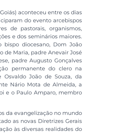
Goiás) aconteceu entre os dias
iciparam do evento arcebispos
es de pastorais, organismos,
ções e dos
seminários maiores.
 o bispo diocesano, Dom João
o de Maria, padre Anevair José
cese, padre Augusto Gonçalves
mação permanente do clero na
re Osvaldo João de Souza, da
nte Nário Mota de Almeida, a
odoi e o Paulo Amparo, membro
fios da evangelização no mundo
tado as novas Diretrizes Gerais
cação às diversas realidades do