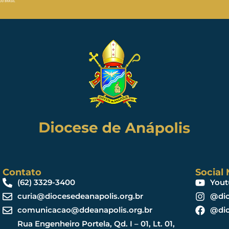
Contato
Social
(62) 3329-3400
Yout
curia@diocesedeanapolis.org.br
@dio
comunicacao@ddeanapolis.org.br
@dio
Rua Engenheiro Portela, Qd. I – 01, Lt. 01,