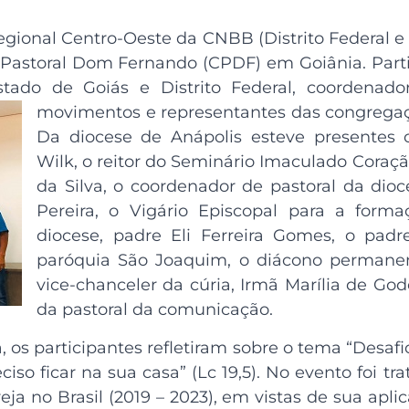
egional Centro-Oeste da CNBB (Distrito Federal e 
o Pastoral Dom Fernando (CPDF) em Goiânia. Part
tado de Goiás e Distrito Federal, coordenador
movimentos e representantes das congrega
Da diocese de Anápolis esteve presentes
Wilk, o reitor do Seminário Imaculado Coraçã
da Silva, o coordenador de pastoral da dio
Pereira, o Vigário Episcopal para a for
diocese, padre Eli Ferreira Gomes, o pad
paróquia São Joaquim, o diácono permane
vice-chanceler da cúria, Irmã Marília de G
da pastoral da comunicação.
, os participantes refletiram sobre o tema “Desa
iso ficar na sua casa” (Lc 19,5). No evento foi tra
ja no Brasil (2019 – 2023), em vistas de sua apli