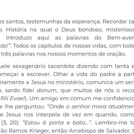
res santos, testemunhas da esperança. Recorda
o. História na qual o Deus bondoso, misterioso
 Introduzo aqui as palavras do Bem-avent
ás!”
. Todos os capítulos de nossas vidas, com to
três palavras nos nossos momentos de oração.
aquele sexagenário sacerdote dizendo com tanta
omeçar a escrever. Olhar a vida do padre a par
nteiramente a Jesus no ministério, comunica um 
o, sardo
fidei donum
, que muitos de nós o re
filii Evae!
). Um amigo em comum me confidencio
 e lhe perguntou:
“Onde o senhor mora atualmen
e Jesus nos interpela de vez em quando, como
(3, 20):
“Estou à porta e bato…”
. Lembro-me t
ião Ramos Krieger, então Arcebispo de Salvador