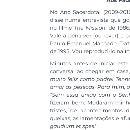
Aos Pad
No Ano Sacerdotal (2009-201
disse numa entrevista que gos
no filme
The Mission
, de 1986
Vale a pena ver (ou rever) e 
Paulo Emanuel Machado. Trat
de 1995. Vou reproduzi-lo na ín
Minutos antes de iniciar es
conversa, ao chegar em casa
muito feliz como padre! Tenh
amor as pessoas. Para mim, o
“Sem essa união com o Senho
fizeram bem. Mudaram minha 
tristes, de acontecimentos 
queixas, as lamentações e af
gaudium et spes!