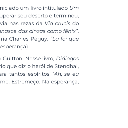
iciado um livro intitulado
Um
uperar seu deserto e terminou,
uvia nas rezas da
Via crucis
do
nasce das cinzas como fênix”
,
ria Charles Péguy:
“La foi que
 esperança).
 Guitton. Nesse livro,
Diálogos
do que diz o herói de Stendhal,
ara tantos espíritos: ‘
Ah, se eu
me. Estremeço. Na esperança,