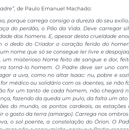
adre”
, de Paulo Emanuel Machado:
 porque carrega consigo a dureza do seu exíli
aça do perdão, o Pão da Vida. Deve carregar si
eldade dos homens. E, apesar desta crueldade e
m o dedo do Criador o coração ferido do home
m nome que só se consegue ler livre e despoja
um misterioso Nome feito de sangue e dor, feit
para torná-lo homem. O Padre deve ser uno co
gar a uva, como no altar Isaac: nu, pobre e sozi
 for médico ou solidário com os doentes, se não f
ão for um tanto de cada homem, não chegará n
dança, fazendo da queda um pulo, da falta um ato
es do mundo, os pontos cardeais, as estações do 
r o gosto da terra (amargo). Carrega nos ombros
va, o sol poente, a constelação do Órion. O Pa