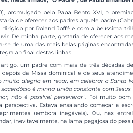
res, meus irmãos,
“O Padre”, de Paulo Emanuel
0), promulgado pelo Papa Bento XVI, o premiado
taria de oferecer aos padres aquele padre (Gabri
, dirigido por Roland Joffé e com a belíssima tr
ouvir. De minha parte, gostaria de oferecer aos 
a-se de uma das mais belas páginas encontradas
tegra ao final destas linhas.
te artigo, um padre com mais de três décadas d
, depois da Missa dominical e de seus atendime
o muita alegria em rezar, em celebrar a Santa
 sacerdócio é minha união constante com Jesus
r, não é possível perseverar”
. Foi muito bom 
perspectiva. Estava ensaiando começar a escr
deprimentes (embora inegáveis). Ou, nas entre
undar, inevitavelmente, na lama pegajosa do pes