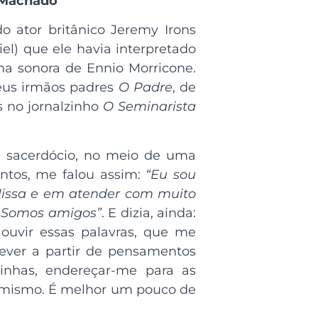
 Machado
 ator britânico Jeremy Irons
el) que ele havia interpretado
ilha sonora de Ennio Morricone.
meus irmãos padres
O Padre
, de
 no jornalzinho
O Seminarista
e sacerdócio, no meio de uma
ntos, me falou assim:
“Eu sou
 Missa e em atender com muito
. Somos amigos”
. E dizia, ainda:
ouvir essas palavras, que me
ever a partir de pensamentos
linhas, endereçar-me para as
simismo. É melhor um pouco de