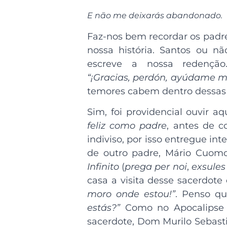
E não me deixarás abandonado.
Faz-nos bem recordar os pad
nossa história. Santos ou nã
escreve a nossa redenção.
“
¡Gracias, perdón, ayúdame m
temores cabem dentro dessas 
Sim, foi providencial ouvir 
feliz como padre
, antes de c
indiviso, por isso entregue i
de outro padre, Mário Cuom
Infinito
(
prega per noi
,
exsules 
casa a visita desse sacerdote
moro onde estou!”
. Penso qu
estás?”
Como no Apocalipse 
sacerdote, Dom Murilo Sebast