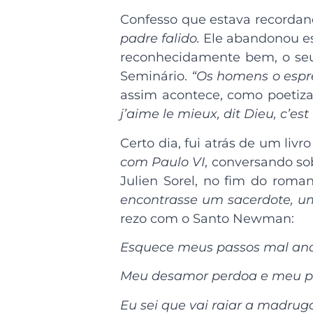
Confesso que estava recordan
padre falido.
Ele abandonou ess
reconhecidamente bem, o seu 
Seminário.
“Os homens o espr
assim acontece, como poetiza
j’aime le mieux, dit Dieu, c’est
Certo dia, fui atrás de um liv
com Paulo VI
, conversando sob
Julien Sorel, no fim do rom
encontrasse um sacerdote, um
rezo com o Santo Newman:
Esquece meus passos mal an
Meu desamor perdoa e meu p
Eu sei que vai raiar a madru