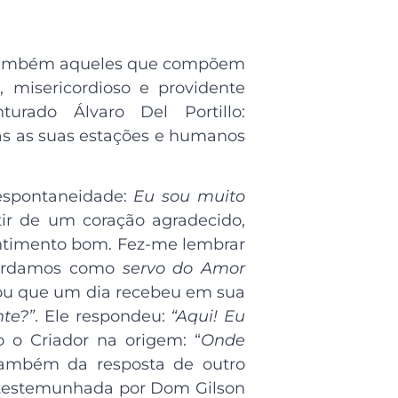
r também aqueles que compõem
, misericordioso e providente
urado Álvaro Del Portillo:
das as suas estações e humanos
 espontaneidade:
Eu sou muito
tir de um coração agradecido,
sentimento bom. Fez-me lembrar
cordamos como
servo do Amor
u que um dia recebeu em sua
te?”
. Ele respondeu:
“Aqui! Eu
 o Criador na origem: “
Onde
ambém da resposta de outro
, testemunhada por Dom Gilson