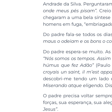
Andrade da Silva. Perguntaram
onde meus pés pisam”.
Creio
chegaram a uma bela síntese d
homens em fuga, “embriagados
Do padre fala-se todos os d
maus o odeiam e os bons o 
Do padre espera-se muito. As
“Nós somos os tempos. Assim 
húmus que fez Adão”
(Paulo 
croyais un saint, il m’est ap
descobri-me tendo um lado d
Miserando atque eligendo.
Di
O padre precisa voltar sempre
forças, sua esperança, sua aleg
Jesus”
.