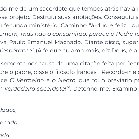
do-me de um sacerdote que tempos atrás havia in
e projeto. Destruiu suas anotações. Conseguiu s
fecundo ministério. Caminho “árduo e feliz”, o
emem, mas não o consumirão, porque o Padre re
va Paulo Emanuel Machado. Diante disso, sugeri
 l’espérance”
(A fé que eu amo mais, diz Deus, é a
ro somente por causa de uma citação feita por Jean
re o padre, disse o filósofo francês: “Recordo-me 
ance
O Vermelho e o Negro
, que foi o breviário p
 verdadeiro sacerdote!’”
. Detenho-me. Examino-
dados,
ecado.
gada