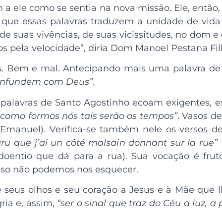
 a ele como se sentia na nova missão. Ele, então
 que essas palavras traduzem a unidade de vi
e suas vivências, de suas vicissitudes, no dom 
 pela velocidade”, diria Dom Manoel Pestana Fil
ias. Bem e mal. Antecipando mais uma palavra 
confundem com Deus”
.
 palavras de Santo Agostinho ecoam exigentes, e
como formos nós tais serão os tempos”
. Vasos de
Emanuel). Verifica-se também nele os versos 
paru que j’ai un côté malsain donnant sur la rue”
oentio que dá para a rua). Sua vocação é fruto
sso não podemos nos esquecer.
 seus olhos e seu coração a Jesus e à Mãe que l
ria e, assim,
“ser o sinal que traz do Céu a luz, 