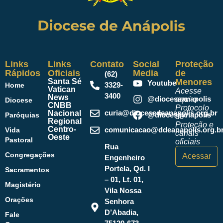
Links
Links
Contato
Social
Proteção
Rápidos
Oficiais
Media
de
(62)
Santa Sé
Menores
Youtube
3329-
Home
Vatican
Acesse
3400
News
@dioceseanapolis
aqui o
Diocese
CNBB
Protocolo
curia@diocesedeanapolis.org.br
Nacional
@dioceseanapolis
Paróquias
de
Regional
Proteção e
Centro-
comunicacao@ddeanapolis.org.b
Vida
canais
Oeste
Pastoral
oficiais
Rua
Congregações
Acessar
Engenheiro
Portela, Qd. I
Sacramentos
– 01, Lt. 01,
Magistério
Vila Nossa
Orações
Senhora
D’Abadia,
Fale