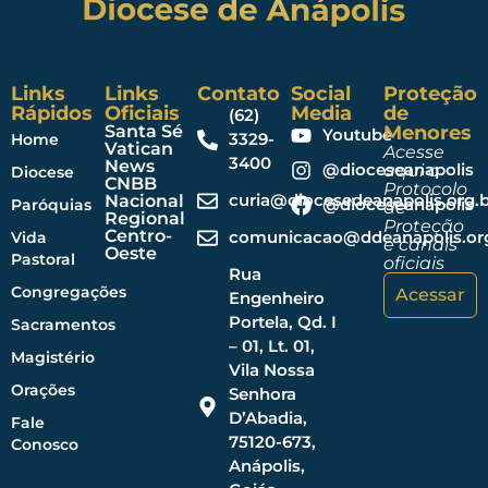
Links
Links
Contato
Social
Proteção
Rápidos
Oficiais
Media
de
(62)
Santa Sé
Menores
Youtube
3329-
Home
Vatican
Acesse
3400
News
@dioceseanapolis
aqui o
Diocese
CNBB
Protocolo
curia@diocesedeanapolis.org.b
Nacional
@dioceseanapolis
Paróquias
de
Regional
Proteção
Centro-
comunicacao@ddeanapolis.org
Vida
e canais
Oeste
Pastoral
oficiais
Rua
Congregações
Acessar
Engenheiro
Portela, Qd. I
Sacramentos
– 01, Lt. 01,
Magistério
Vila Nossa
Orações
Senhora
D’Abadia,
Fale
75120-673,
Conosco
Anápolis,