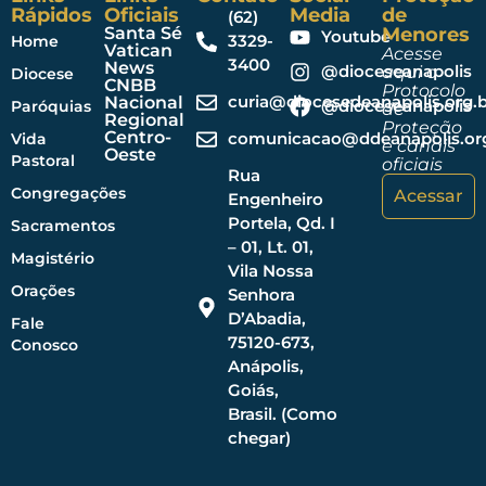
Rápidos
Oficiais
Media
de
(62)
Santa Sé
Menores
Youtube
3329-
Home
Vatican
Acesse
3400
News
@dioceseanapolis
aqui o
Diocese
CNBB
Protocolo
curia@diocesedeanapolis.org.b
Nacional
@dioceseanapolis
Paróquias
de
Regional
Proteção
Centro-
comunicacao@ddeanapolis.org
Vida
e canais
Oeste
Pastoral
oficiais
Rua
Congregações
Acessar
Engenheiro
Portela, Qd. I
Sacramentos
– 01, Lt. 01,
Magistério
Vila Nossa
Orações
Senhora
D’Abadia,
Fale
75120-673,
Conosco
Anápolis,
Goiás,
Brasil. (Como
chegar)