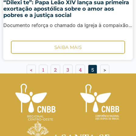
“Dilexi te”: Papa Leão XIV lança sua primeira
exortação apostólica sobre o amor aos
pobres e a justiça social
Documento reforça o chamado da Igreja à compaixão...
SAIBA MAIS
<
1
2
3
4
5
>