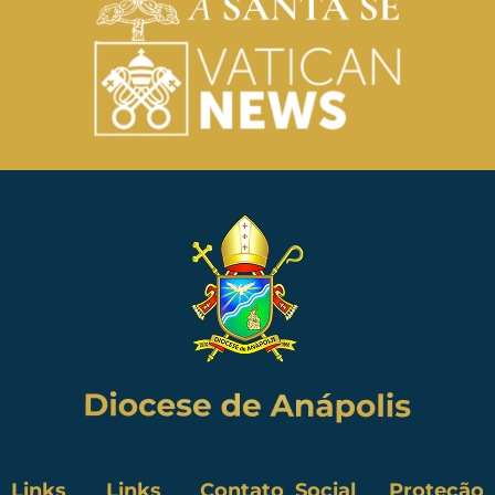
Links
Links
Contato
Social
Proteção